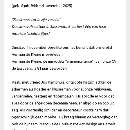
(geb. 8 juli1944/ † 4 november 2025)
“Feestneus tot in zijn vezels!”
De carnavalscultuur in Sassendonk verliest één van haar
mooiste ‘schilderijtjes’.
Dinsdag 4 november bereikte ons het bericht dat ons erelid
Herman de Kleine is overleden.
Herman de Kleine, de inmiddels “eminence grise” van onze CV
de Eileuvers, is 81 jaar geworden.
Vaak, met vriend Jos Kamphuis, ontpopte hij zich achter de
schermen als hoeder en klusjesman voor al onze relikwieën,
versierselen, nest(en) en ‘totempalen’. Hij zorgde er voor dat
alles door de afgelopen decennia heen, er altijd op en top uit
zag. Als voormalig schilder en decorateur kostte hem dat
ogenschijnlijk geen moeite. Hij kreeg binnen de vereniging dan
ook de bijnaam ‘Marquis de Couleur tot Art-design en Hemels