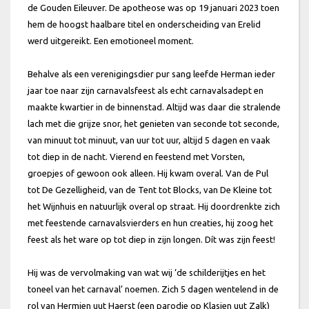
de Gouden Eileuver. De apotheose was op 19 januari 2023 toen
hem de hoogst haalbare titel en onderscheiding van Erelid
werd uitgereikt. Een emotioneel moment.
Behalve als een verenigingsdier pur sang leefde Herman ieder
jaar toe naar zijn carnavalsfeest als echt carnavalsadept en
maakte kwartier in de binnenstad. Altijd was daar die stralende
lach met die grijze snor, het genieten van seconde tot seconde,
van minuut tot minuut, van uur tot uur, altijd 5 dagen en vaak
tot diep in de nacht. Vierend en feestend met Vorsten,
groepjes of gewoon ook alleen. Hij kwam overal. Van de Pul
tot De Gezelligheid, van de Tent tot Blocks, van De Kleine tot
het Wijnhuis en natuurlijk overal op straat. Hij doordrenkte zich
met feestende carnavalsvierders en hun creaties, hij zoog het
feest als het ware op tot diep in zijn longen. Dít was zijn feest!
Hij was de vervolmaking van wat wij ‘de schilderijtjes en het
toneel van het carnaval’ noemen. Zich 5 dagen wentelend in de
rol van Hermien uut Haerst (een parodie op Klasien uut Zalk)