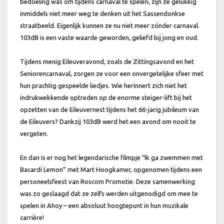
bedoeling was om tijdens carnaval te spelen, zijn ze gelukkig
inmiddels niet meer weg te denken uit het Sassendonkse
straatbeeld. Eigenlijk kunnen ze nu niet meer zónder carnaval.
103dB is een vaste waarde geworden, geliefd bij jong en oud.
Tijdens menig Eileuveravond, zoals de Zittingsavond en het
Seniorencarnaval, zorgen ze voor een onvergetelijke sfeer met
hun prachtig gespeelde liedjes. Wie herinnert zich niet het
indrukwekkende optreden op de enorme steiger-lift bij het
opzetten van de Eileuvernest tijdens het 66-jarig jubileum van
de Eileuvers? Dankzij 103dB werd het een avond om nooit te
vergeten.
En dan is er nog het legendarische filmpje “Ik ga zwemmen met
Bacardi Lemon” met Mart Hoogkamer, opgenomen tijdens een
personeelsfeest van Roscom Promotie. Deze samenwerking
was zo geslaagd dat ze zelfs werden uitgenodigd om mee te
spelen in Ahoy – een absoluut hoogtepunt in hun muzikale
carrière!