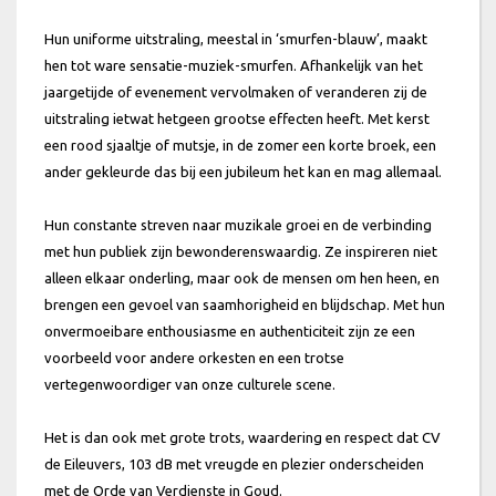
Hun uniforme uitstraling, meestal in ‘smurfen-blauw’, maakt
hen tot ware sensatie-muziek-smurfen. Afhankelijk van het
jaargetijde of evenement vervolmaken of veranderen zij de
uitstraling ietwat hetgeen grootse effecten heeft. Met kerst
een rood sjaaltje of mutsje, in de zomer een korte broek, een
ander gekleurde das bij een jubileum het kan en mag allemaal.
Hun constante streven naar muzikale groei en de verbinding
met hun publiek zijn bewonderenswaardig. Ze inspireren niet
alleen elkaar onderling, maar ook de mensen om hen heen, en
brengen een gevoel van saamhorigheid en blijdschap. Met hun
onvermoeibare enthousiasme en authenticiteit zijn ze een
voorbeeld voor andere orkesten en een trotse
vertegenwoordiger van onze culturele scene.
Het is dan ook met grote trots, waardering en respect dat CV
de Eileuvers, 103 dB met vreugde en plezier onderscheiden
met de Orde van Verdienste in Goud.