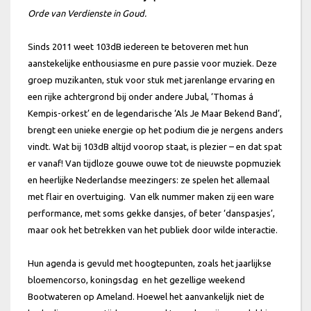
Orde van Verdienste in Goud.
Sinds 2011 weet 103dB iedereen te betoveren met hun
aanstekelijke enthousiasme en pure passie voor muziek. Deze
groep muzikanten, stuk voor stuk met jarenlange ervaring en
een rijke achtergrond bij onder andere Jubal, ‘Thomas á
Kempis-orkest’ en de legendarische ‘Als Je Maar Bekend Band’,
brengt een unieke energie op het podium die je nergens anders
vindt. Wat bij 103dB altijd voorop staat, is plezier – en dat spat
er vanaf! Van tijdloze gouwe ouwe tot de nieuwste popmuziek
en heerlijke Nederlandse meezingers: ze spelen het allemaal
met flair en overtuiging. Van elk nummer maken zij een ware
performance, met soms gekke dansjes, of beter ‘danspasjes’,
maar ook het betrekken van het publiek door wilde interactie.
Hun agenda is gevuld met hoogtepunten, zoals het jaarlijkse
bloemencorso, koningsdag en het gezellige weekend
Bootwateren op Ameland. Hoewel het aanvankelijk niet de