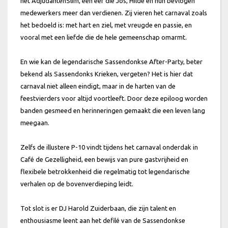
het AdjudantenSlim, een eer die Jos, Hilde en hun bevlogen
medewerkers meer dan verdienen. Zij vieren het carnaval zoals
het bedoeld is: met hart en ziel, met vreugde en passie, en
vooral met een liefde die de hele gemeenschap omarmt.
En wie kan de legendarische Sassendonkse After-Party, beter
bekend als Sassendonks Krieken, vergeten? Het is hier dat
carnaval niet alleen eindigt, maar in de harten van de
feestvierders voor altijd voortleeft. Door deze epiloog worden
banden gesmeed en herinneringen gemaakt die een leven lang
meegaan.
Zelfs de illustere P-10 vindt tijdens het carnaval onderdak in
Café de Gezelligheid, een bewijs van pure gastvrijheid en
flexibele betrokkenheid die regelmatig tot legendarische
verhalen op de bovenverdieping leidt.
Tot slot is er DJ Harold Zuiderbaan, die zijn talent en
enthousiasme leent aan het defilé van de Sassendonkse