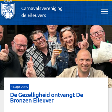
Carnavalsvereniging
de Eileuvers
14 apr 2025
De Gezelligheid ontvangt De
Bronzen Eileuver